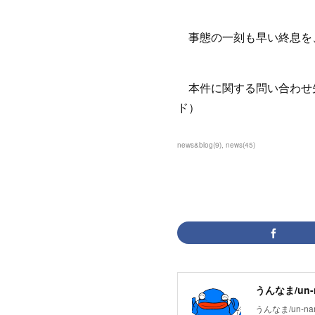
事態の一刻も早い終息を
本件に関する問い合わせ先：unk
ド）
news&blog
(
9
)
news
(
45
)
うんなま/un-
うんなま/un