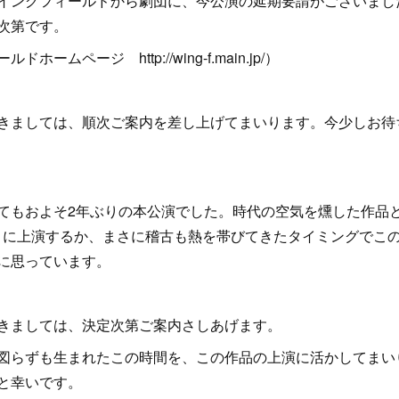
イングフィールドから劇団に、今公演の延期要請がございまし
次第です。
ムページ http://wing-f.main.jp/）
ましては、順次ご案内を差し上げてまいります。今少しお待
もおよそ2年ぶりの本公演でした。時代の空気を燻した作品
ように上演するか、まさに稽古も熱を帯びてきたタイミングでこ
に思っています。
きましては、決定次第ご案内さしあげます。
らずも生まれたこの時間を、この作品の上演に活かしてまい
と幸いです。