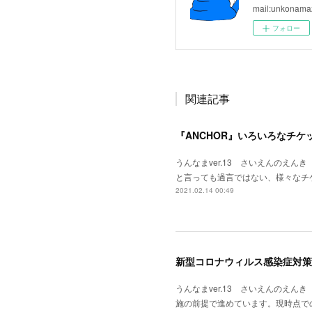
mail:unkonam
フォロー
関連記事
『ANCHOR』いろいろなチケ
うんなまver.13 さいえんのえんき 
と言っても過言ではない、様々なチ
2021.02.14 00:49
新型コロナウィルス感染症対策に
うんなまver.13 さいえんのえんき K
施の前提で進めています。現時点で