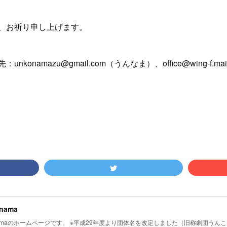
、お祈り申し上げます。
onamazu@gmail.com（うんなま）、office@wing-f.m
nama
-namaのホームページです。 ※平成29年度より団体名を改定しました（旧称劇団うん