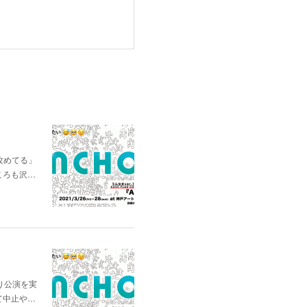
「攻めてる」
ころも沢…
通り公演を実
て中止や…