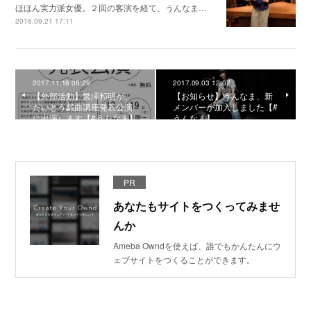
ほほん実力派女優。２回の客演を経て、うんなま…
2016.09.21 17:11
2017.11.18 05:29
2017.09.03 12:07
【外部活動】繁澤邦明が、
【お知らせ】うんなま、新
だいとう戯曲講座発表公演
メンバーが加入しました【#
に出演します【#うんなま】
うんなま】
PR
あなたもサイトをつくってみませ
んか
Ameba Owndを使えば、誰でもかんたんにウ
ェブサイトをつくることができます。