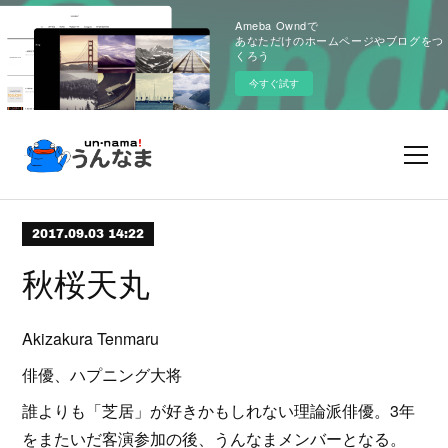
Ameba Owndで
あなただけのホームページやブログをつ
くろう
今すぐ試す
2017.09.03 14:22
秋桜天丸
Akizakura Tenmaru
俳優、ハプニング大将
誰よりも「芝居」が好きかもしれない理論派俳優。3年
をまたいだ客演参加の後、うんなまメンバーとなる。