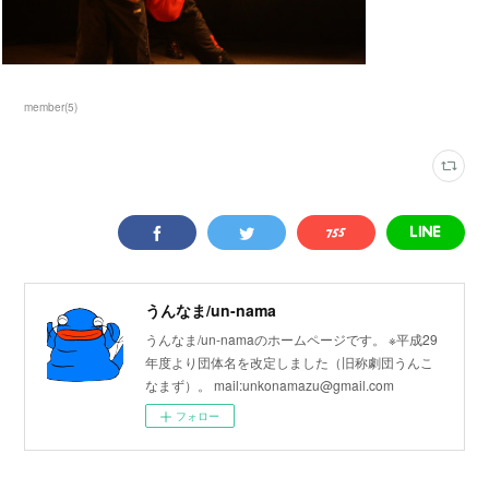
member
(
5
)
うんなま/un-nama
うんなま/un-namaのホームページです。 ※平成29
年度より団体名を改定しました（旧称劇団うんこ
なまず）。 mail:unkonamazu@gmail.com
フォロー