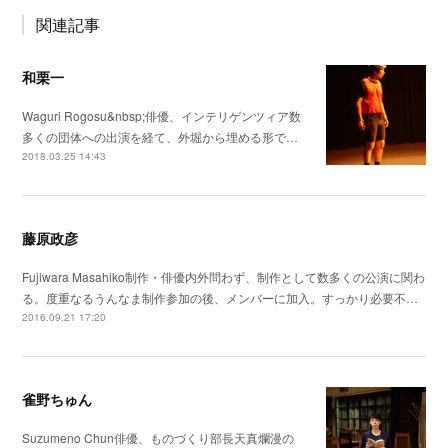
関連記事
和栗一
Waguri Rogosu&nbsp;俳優、インテリゲンツィア数
多くの団体への出演を経て、外堀から埋める形で…
2018.03.25 14:43
藤原政彦
Fujiwara Masahiko制作・俳優内外問わず、制作として数多くの公演に関わ
る。度重なるうんなま制作参加の後、メンバーに加入。すっかり必要不…
2016.09.21 17:20
雀野ちゅん
Suzumeno Chun俳優、ものづくり部長天真爛漫の