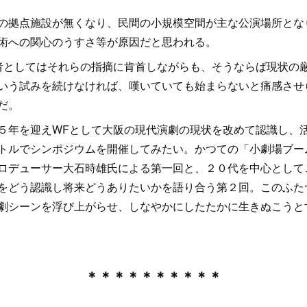
拠点施設が無くなり、民間の小規模空間が主な公演場所とな
術への関心のうすさ等が原因だと思われる。
としてはそれらの指摘に肯首しながらも、そうならば現状の
いう試みを続けなければ、嘆いていても始まらないと痛感させ
だ。
年を迎えWFとして大阪の現代演劇の現状を改めて認識し、
トルでシンポジウムを開催してみたい。かつての「小劇場ブー
ロデューサー大石時雄氏による第一回と、２０代を中心として
をどう認識し将来どうありたいかを語り合う第２回。このふた
劇シーンを浮び上がらせ、しなやかにしたたかに生きぬこうと
＊＊＊＊＊＊＊＊＊＊