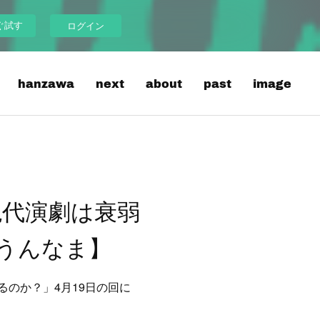
ぐ試す
ログイン
hanzawa
next
about
past
image
現代演劇は衰弱
うんなま】
のか？」4月19日の回に