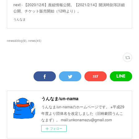
next - 【2020/12/6】座組情報公開。【2021/2/14】開演時刻等詳細
公開、チケット販売開始（12時より）。
うんなま
news&blog
(
9
)
news
(
45
)
うんなま/un-nama
うんなま/un-namaのホームページです。 ※平成29
年度より団体名を改定しました（旧称劇団うんこ
なまず）。 mail:unkonamazu@gmail.com
フォロー